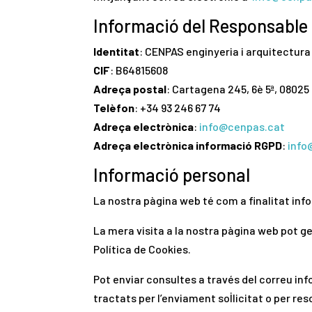
Informació del Responsable
Identitat
: CENPAS enginyeria i arquitectur
CIF
: B64815608
Adreça postal
: Cartagena 245, 6è 5ª, 0802
Telèfon
: +34 93 246 67 74
Adreça electrònica
:
info@cenpas.cat
Adreça electrònica informació RGPD
:
info
Informació personal
La nostra pàgina web té com a finalitat inf
La mera visita a la nostra pàgina web pot g
Política de Cookies.
Pot enviar consultes a través del correu in
tractats per l’enviament sol·licitat o per re