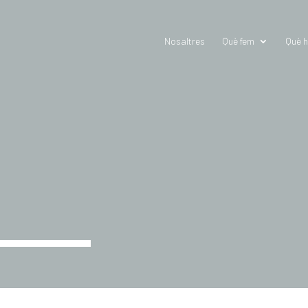
Nosaltres
Què fem
Què h