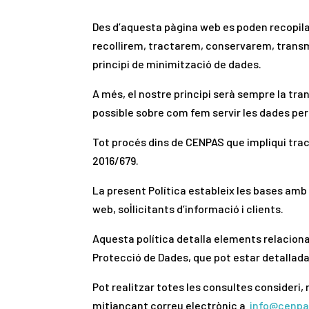
Des d’aquesta pàgina web es poden recopilar
recollirem, tractarem, conservarem, trans
principi de minimització de dades.
A més, el nostre principi serà sempre la tr
possible sobre com fem servir les dades pers
Tot procés dins de CENPAS que impliqui tra
2016/679.
La present Política estableix les bases am
web, sol·licitants d’informació i clients.
Aquesta política detalla elements relacion
Protecció de Dades, que pot estar detallada 
Pot realitzar totes les consultes consideri
mitjançant correu electrònic a
info@cenpa