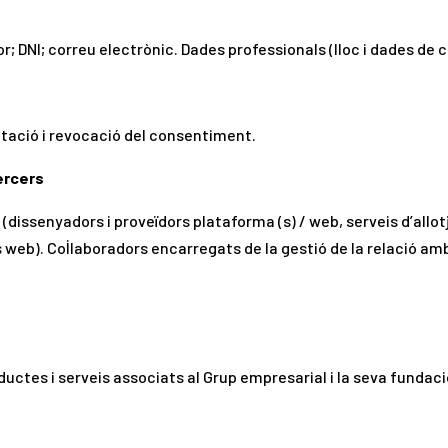
r; DNI; correu electrònic. Dades professionals (lloc i dades de 
mitació i revocació del consentiment.
ercers
(dissenyadors i proveïdors plataforma (s) / web, serveis d’all
 web). Col·laboradors encarregats de la gestió de la relació amb
ductes i serveis associats al Grup empresarial i la seva fundac