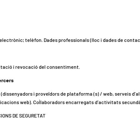
electrònic; telèfon. Dades professionals (lloc i dades de contac
mitació i revocació del consentiment.
ercers
(dissenyadors i proveïdors de plataforma (s) / web, serveis d’a
licacions web). Col·laboradors encarregats d’activitats secundà
CCIONS DE SEGURETAT