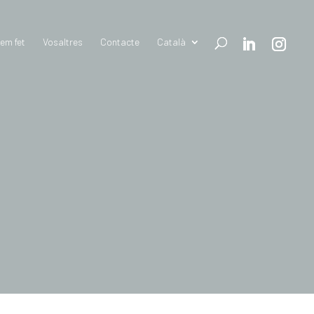
em fet
Vosaltres
Contacte
Català