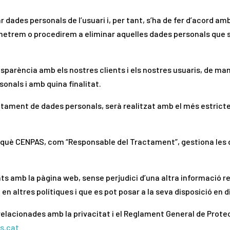
 dades personals de l’usuari i, per tant, s’ha de fer d’acord 
metrem o procedirem a eliminar aquelles dades personals que 
ansparència amb els nostres clients i els nostres usuaris, de 
onals i amb quina finalitat.
ctament de dades personals, serà realitzat amb el més estrict
b què CENPAS, com “Responsable del Tractament”, gestiona les 
ats amb la pàgina web, sense perjudici d’una altra informació 
en altres polítiques i que es pot posar a la seva disposició en d
, relacionades amb la privacitat i el Reglament General de Pro
s.cat