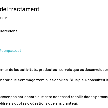
 del tractament
a SLP
5 Barcelona
@cenpas.cat
ormar de les activitats, productes i serveis que es desenvolupe
enerar que s’emmagatzemin les cookies. Si us plau, consulteu 
fo@cenpas.cat encara que serà necessari recollir dades person
soldre els dubtes o qüestions que ens plantegi.