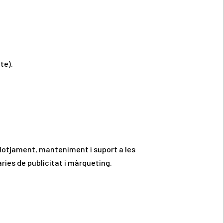
te).
llotjament, manteniment i suport a les
ries de publicitat i màrqueting.