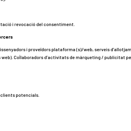
mitació i revocació del consentiment.
ercers
ssenyadors i proveïdors plataforma (s)/web, serveis d’allotja
s web). Col·laboradors d’activitats de màrqueting / publicitat 
 clients potencials.