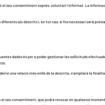
b el seu consentiment exprés, voluntari i informat. La informa
diferents als descrits i, en tot cas, si fos necessari serà prèvi
questes dades és per a poder gestionar les sol·licituds efectuade
itin.
ivi una relació més enllà de la descrita, s’ampliarà la finalita
 el seu consentiment, que podrà revocar en qualsevol momen