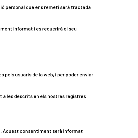
ció personal que ens remeti serà tractada
ament informat i es requerirà el seu
s pels usuaris de la web, i per poder enviar
t a les descrits en els nostres registres
t. Aquest consentiment serà informat