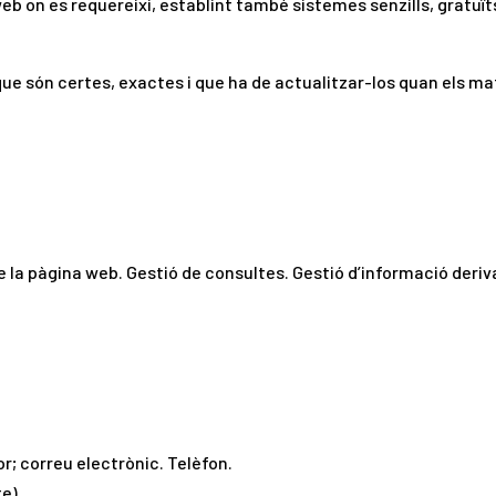
b on es requereixi, establint també sistemes senzills, gratuïts
ue són certes, exactes i que ha de actualitzar-los quan els ma
e la pàgina web. Gestió de consultes. Gestió d’informació deriv
r; correu electrònic. Telèfon.
e).