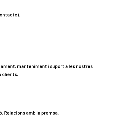
contacte).
otjament, manteniment i suport a les nostres
 clients.
ió. Relacions amb la premsa,