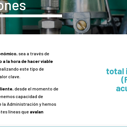
ones
onómico
, sea a través de
o a la hora de hacer viable
total
realizando este tipo de
alor clave.
(
ac
liente
, desde el momento de
 Tenemos capacidad de
de la Administración y hemos
ntes líneas que
avalan