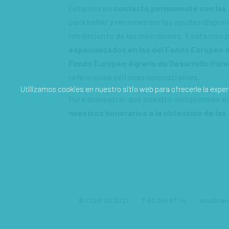
Estamos en
contacto permanente con las 
para hallar y recomendar las ayudas dispon
rendimiento de las inversiones. Y estamos
especializados en las del Fondo Europeo 
Fondo Europeo Agrario de Desarrollo Rura
referencias exitosas demostrables.
Utilizamos cookies en nuestro sitio web para ofrecerle la exper
Para demostrar que nuestro compromiso es
nuestros honorarios a la obtención de las
© CENPAS 2021
T 93 246 67 74
info@cen