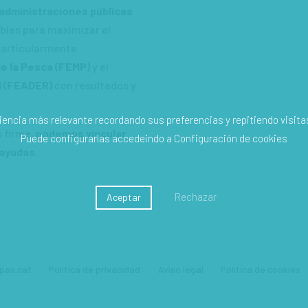
administraciones públicas
ibles para maximizar el
 particularmente
de la Pesca (FEMP)
y el
l (FEADER)
con resultados y
iencia más relevante recordando sus preferencias y repitiendo visitas.
 firme,
podemos vincular
Puede configurarlas accedeindo a
Configuración de cookies
 ayudas
.
Rechazar
Aceptar
pas.cat
Política de privacidad
Aviso legal
Política de cookies