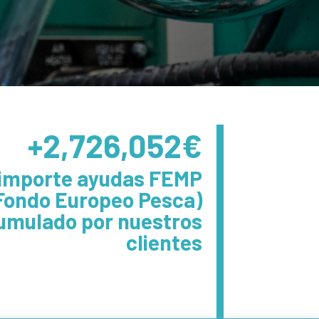
+2,726,052
 importe ayudas FEMP
Fondo Europeo Pesca)
umulado por nuestros
clientes